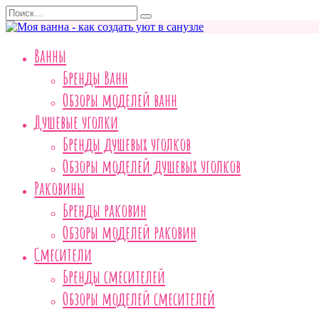
Перейти
Search
к
for:
содержанию
Ванны
Бренды Ванн
Обзоры моделей ванн
Душевые уголки
Бренды душевых уголков
Обзоры моделей душевых уголков
Раковины
Бренды раковин
Обзоры моделей раковин
Смесители
Бренды смесителей
Обзоры моделей смесителей