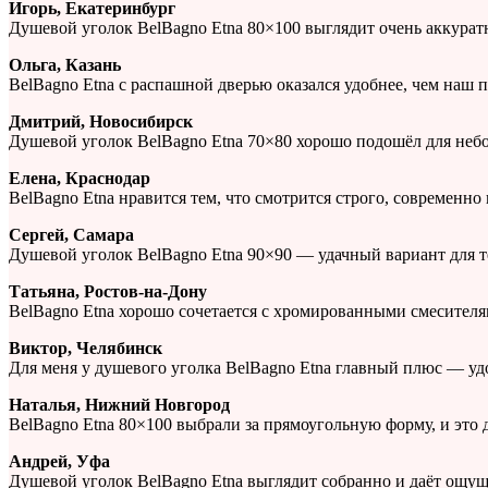
Игорь, Екатеринбург
Душевой уголок BelBagno Etna 80×100 выглядит очень аккура
Ольга, Казань
BelBagno Etna с распашной дверью оказался удобнее, чем наш
Дмитрий, Новосибирск
Душевой уголок BelBagno Etna 70×80 хорошо подошёл для неб
Елена, Краснодар
BelBagno Etna нравится тем, что смотрится строго, современно
Сергей, Самара
Душевой уголок BelBagno Etna 90×90 — удачный вариант для те
Татьяна, Ростов-на-Дону
BelBagno Etna хорошо сочетается с хромированными смесителя
Виктор, Челябинск
Для меня у душевого уголка BelBagno Etna главный плюс — уд
Наталья, Нижний Новгород
BelBagno Etna 80×100 выбрали за прямоугольную форму, и это 
Андрей, Уфа
Душевой уголок BelBagno Etna выглядит собранно и даёт ощущ