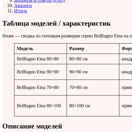
Вопросы и ответы (FAQ)
Аналоги
Итоги
Таблица моделей / характеристик
Ниже — сводка по типовым размерам серии BelBagno Etna на о
Модель
Размер
Фор
BelBagno Etna 80×80
80×80 см
квад
BelBagno Etna 90×90
90×90 см
квад
BelBagno Etna 70×80
70×80 см
прям
BelBagno Etna 80×100
80×100 см
прям
Описание моделей