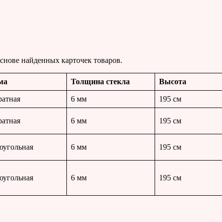
снове найденных карточек товаров.
ма
Толщина стекла
Высота
ратная
6 мм
195 см
ратная
6 мм
195 см
оугольная
6 мм
195 см
оугольная
6 мм
195 см