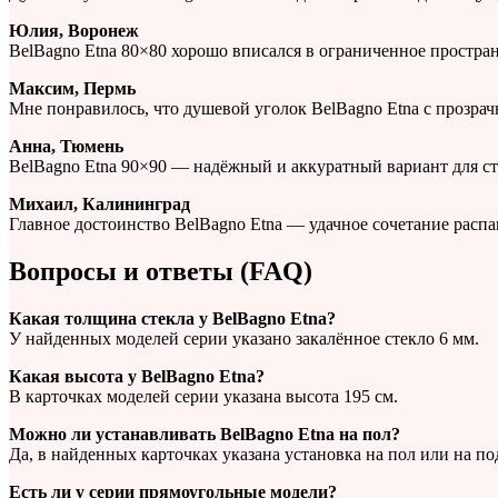
Юлия, Воронеж
BelBagno Etna 80×80 хорошо вписался в ограниченное простра
Максим, Пермь
Мне понравилось, что душевой уголок BelBagno Etna с прозрач
Анна, Тюмень
BelBagno Etna 90×90 — надёжный и аккуратный вариант для с
Михаил, Калининград
Главное достоинство BelBagno Etna — удачное сочетание расп
Вопросы и ответы (FAQ)
Какая толщина стекла у BelBagno Etna?
У найденных моделей серии указано закалённое стекло 6 мм.
Какая высота у BelBagno Etna?
В карточках моделей серии указана высота 195 см.
Можно ли устанавливать BelBagno Etna на пол?
Да, в найденных карточках указана установка на пол или на по
Есть ли у серии прямоугольные модели?