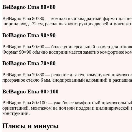
BelBagno Etna 80×80
BelBagno Etna 80×80 — компактный квадратный формат для не
ширина входа 72 см, распашная конструкция дверей и монтаж н
BelBagno Etna 90×90
BelBagno Etna 90×90 — более универсальный размер для типов
Формат 90×90 обычно воспринимается заметно комфортнее ком
BelBagno Etna 70×80
BelBagno Etna 70×80 — решение для тех, кому нужен прямоуго
прозрачное стекло 6 мм, анодированный алюминий и распашна
BelBagno Etna 80×100
BelBagno Etna 80×100 — уже более комфортный прямоугольный
ориентацией, монтажом на пол или поддон и цилиндрической п
конструкции.
Плюсы и минусы