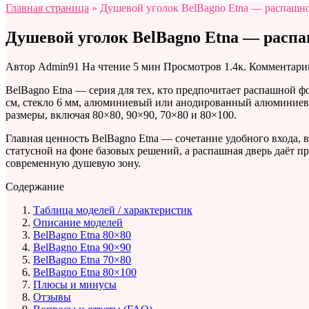
Главная страница
»
Душевой уголок BelBagno Etna — распашно
Душевой уголок BelBagno Etna — распа
Автор
Admin91
На чтение
5 мин
Просмотров
1.4к.
Комментари
BelBagno Etna — серия для тех, кто предпочитает распашной 
см, стекло 6 мм, алюминиевый или анодированный алюминиевый
размеры, включая 80×80, 90×90, 70×80 и 80×100.
Главная ценность BelBagno Etna — сочетание удобного входа, 
статусной на фоне базовых решений, а распашная дверь даёт 
современную душевую зону.
Содержание
Таблица моделей / характеристик
Описание моделей
BelBagno Etna 80×80
BelBagno Etna 90×90
BelBagno Etna 70×80
BelBagno Etna 80×100
Плюсы и минусы
Отзывы