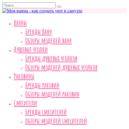
Перейти
Search
к
for:
содержанию
Ванны
Бренды Ванн
Обзоры моделей ванн
Душевые уголки
Бренды душевых уголков
Обзоры моделей душевых уголков
Раковины
Бренды раковин
Обзоры моделей раковин
Смесители
Бренды смесителей
Обзоры моделей смесителей