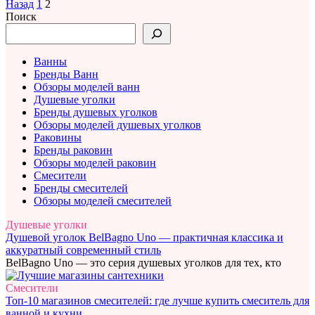
Пагинация
Назад
1
2
записей
Поиск
Ванны
Бренды Ванн
Обзоры моделей ванн
Душевые уголки
Бренды душевых уголков
Обзоры моделей душевых уголков
Раковины
Бренды раковин
Обзоры моделей раковин
Смесители
Бренды смесителей
Обзоры моделей смесителей
Душевые уголки
Душевой уголок BelBagno Uno — практичная классика и
аккуратный современный стиль
BelBagno Uno — это серия душевых уголков для тех, кто
Смесители
Топ-10 магазинов смесителей: где лучше купить смеситель для
ванной и кухни